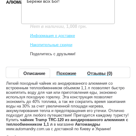
Бережи всіх Бог!
АЛЮМИНИЯ С ТЕПЛООБМЕННИКОМ 1,1 Л
Производитель:
Tramp
Код товара:
TRC-120
1,008 грн.
Нет в наличии
,
Информация о доставке
Накопительные скидки
Поделитесь с друзьями!
Описание
Похожие
Отзывы (0)
Легкий походный чайник из анодированного алюминия со
встроенным теплообменником объемом 1,1 л позволяет быстро
вскипятить воду для чая или приготовления еды, экономно
используя походную горелку. Эта конструкция позволяет
экономить до 40% топлива, а так же сократить время закипания
воды на 30% за счет увеличенной площади нагрева,
аккумулирования тепла и предотвращения его утечки. Отлично
подходит для любого путешествия! Пригодится каждому туристу!
Купить
чайник Tramp TRC-120 из анодированного алюминия с
теплообменником 1,1 л
в магазине
Автомандры
www.automandry.com.ua с доставкой по Киеву и Украине!