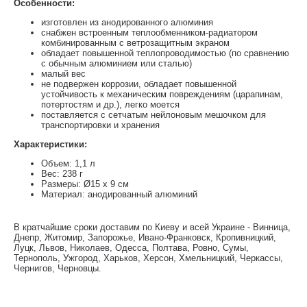
Особенности:
изготовлен из анодированного алюминия
снабжен встроенным теплообменником-радиатором
комбинированным с ветрозащитным экраном
обладает повышенной теплопроводимостью (по сравнению
с обычным алюминием или сталью)
малый вес
не подвержен коррозии, обладает повышенной
устойчивость к механическим повреждениям (царапинам,
потертостям и др.), легко моется
поставляется с сетчатым нейлоновым мешочком для
транспортировки и хранения
Характеристики:
Объем: 1,1 л
Вес: 238 г
Размеры: Ø15 х 9 см
Материал: анодированный алюминий
В кратчайшие сроки доставим по Киеву и всей Украине - Винница,
Днепр, Житомир, Запорожье, Ивано-Франковск, Кропивницкий,
Луцк, Львов, Николаев, Одесса, Полтава, Ровно, Сумы,
Тернополь, Ужгород, Харьков, Херсон, Хмельницкий, Черкассы,
Чернигов, Черновцы.