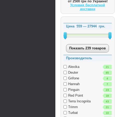
от 2500 грн по Украине!
Условия бесплатной
доставки
Цена
559
—
27944
грн.
Показать 239 товаров
Производитель
Alexika
21
Deuter
85
Grifone
4
Hannah
7
Pinguin
23
Red Point
18
Terra Incognita
43
Trimm
21
Turbat
10