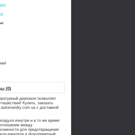
вке
ки
ы:
ями!
ы (0)
ературный диапазон позволяет
тешествия! Купить, заказать
automandry.com.ua с доставкой
воздуха изнутри и в то же время
оотношение между
 влажности для предотвращения
пользователя и благоприятный