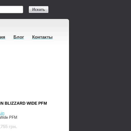
Искать
тия
Блог
Контакты
N BLIZZARD WIDE PFM
uin
 Wide PFM
,755 грн.