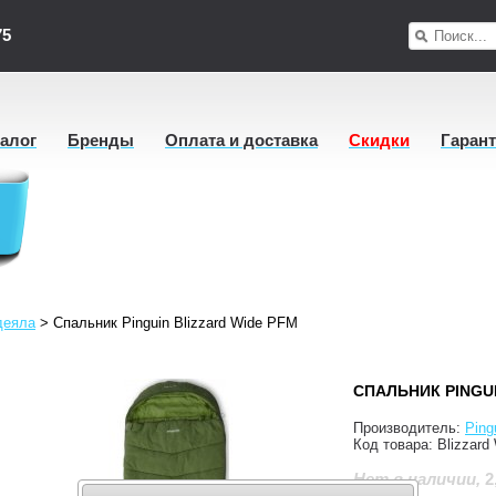
75
талог
Бренды
Оплата и доставка
Скидки
Гаран
деяла
>
Спальник Pinguin Blizzard Wide PFM
СПАЛЬНИК PINGUI
Производитель:
Ping
Код товара:
Blizzard
2
Нет в наличии
,