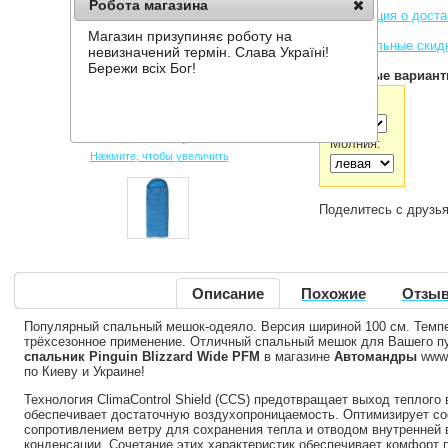
Робота магазина
Информация о доста
Магазин призупиняє роботу на
Накопительные скид
невизначений термін. Слава Україні!
Бережи всіх Бог!
Доступные вариант
Цвет:
Молния:
Нажмите, чтобы увеличить
Поделитесь с друзь
Описание
Похожие
Отзыв
Популярный спальный мешок-одеяло. Версия шириной 100 см. Темп
трёхсезонное применение. Отличный спальный мешок для Вашего пу
спальник Pinguin Blizzard Wide PFM
в магазине
Автомандры
www.
по Киеву и Украине!
Технология ClimaControl Shield (CCS) предотвращает выход теплого 
обеспечивает достаточную воздухопроницаемость. Оптимизирует с
сопротивлением ветру для сохранения тепла и отводом внутренней
конденсации. Сочетание этих характеристик обеспечивает комфорт 