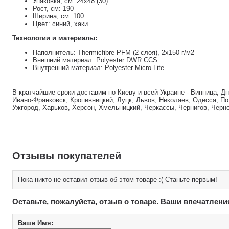
Упаковка, см: 24х48 (30)
Рост, см: 190
Ширина, см: 100
Цвет: синий, хаки
Технологии и материалы:
Наполнитель: Thermicfibre PFM (2 слоя), 2х150 г/м2
Внешний материал: Polyester DWR CCS
Внутренний материал: Polyester Micro-Lite
В кратчайшие сроки доставим по Киеву и всей Украине - Винница, Д
Ивано-Франковск, Кропивницкий, Луцк, Львов, Николаев, Одесса, По
Ужгород, Харьков, Херсон, Хмельницкий, Черкассы, Чернигов, Черн
Отзывы покупателей
Пока никто не оставил отзыв об этом товаре :( Станьте первым!
Оставьте, пожалуйста, отзыв о товаре. Ваши впечатлени
Ваше Имя: