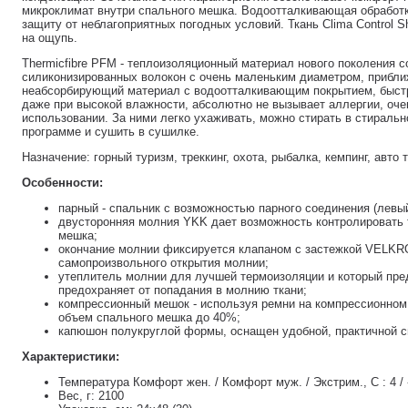
микроклимат внутри спального мешка. Водоотталкивающая обработ
защиту от неблагоприятных погодных условий. Ткань Clima Control Sh
на ощупь.
Thermicfibre PFM - теплоизоляционный материал нового поколения с
силиконизированных волокон с очень маленьким диаметром, прибл
неабсорбирующий материал с водоотталкивающим покрытием, быстр
даже при высокой влажности, абсолютно не вызывает аллергии, оче
использовании. За ними легко ухаживать, можно стирать в стирал
программе и сушить в сушилке.
Назначение: горный туризм, треккинг, охота, рыбалка, кемпинг, авто
Особенности:
парный - спальник с возможностью парного соединения (левы
двусторонняя молния YKK дает возможность контролировать 
мешка;
окончание молнии фиксируется клапаном с застежкой VELKRO
самопроизвольного открытия молнии;
утеплитель молнии для лучшей термоизоляции и который пре
предохраняет от попадания в молнию ткани;
компрессионный мешок - используя ремни на компрессионно
объем спального мешка до 40%;
капюшон полукруглой формы, оснащен удобной, практичной с
Характеристики:
Температура Комфорт жен. / Комфорт муж. / Экстрим., C : 4 / -
Вес, г: 2100