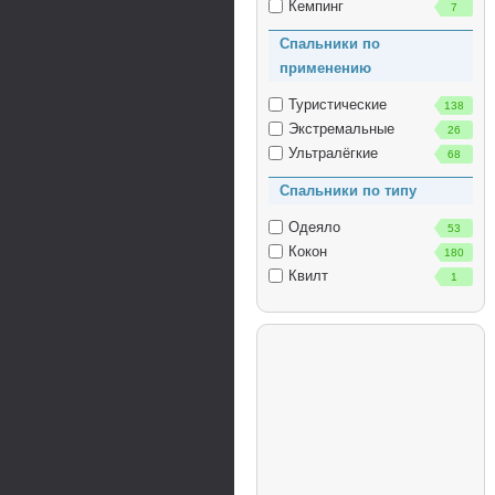
Кемпинг
7
Спальники по
применению
Туристические
138
Экстремальные
26
Ультралёгкие
68
Спальники по типу
Одеяло
53
Кокон
180
Квилт
1