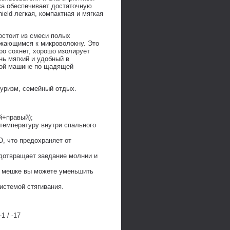
ка обеспечивает достаточную
ield легкая, компактная и мягкая
остоит из смеси полых
ижающимся к микроволокну. Это
о сохнет, хорошо изолирует
нь мягкий и удобный в
ьной машине по щадящей
 туризм, семейный отдых.
й+правый);
температуру внутри спального
, что предохраняет от
дотвращает заедание молнии и
м мешке вы можете уменьшить
истемой стягивания.
1 / -17