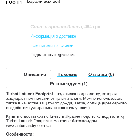
Бережи всіх Бог!
FOOTPRINT
Производитель:
Turbat
Код товара:
Latundr Footprint
494 грн.
Снят с производства
,
Информация о доставке
Накопительные скидки
Поделитесь с друзьями!
Описание
Похожие
Отзывы (0)
Рекомендуем (1)
Turbat Latundr Footprint
- подстилка под палатку, которая
защищает пол палатки от грязи и влаги. Можно использовать
также в качестве защиты от дождя, ветра, солнца (чрезмерного
воздействия ультрафиолетового излучения).
Купить с доставкой по Киеву и Украине подстилку под палатку
Turbat Latundr Footprint в магазине
Автомандры
www.automandry.com.ua!
Особенности: