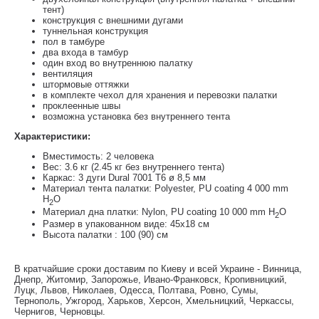
тент)
конструкция с внешними дугами
туннельная конструкция
пол в тамбуре
два входа в тамбур
один вход во внутреннюю палатку
вентиляция
штормовые оттяжки
в комплекте чехол для хранения и перевозки палатки
проклеенные швы
возможна установка без внутреннего тента
Характеристики:
Вместимость: 2 человека
Вес: 3.6 кг (2.45 кг без внутреннего тента)
Каркас: 3 дуги Dural 7001 T6 ø 8,5 мм
Материал тента палатки: Polyester, PU coating 4 000 mm
H
O
2
Материал дна платки: Nylon, PU coating 10 000 mm H
O
2
Размер в упакованном виде: 45x18 см
Высота палатки : 100 (90) см
В кратчайшие сроки доставим по Киеву и всей Украине - Винница,
Днепр, Житомир, Запорожье, Ивано-Франковск, Кропивницкий,
Луцк, Львов, Николаев, Одесса, Полтава, Ровно, Сумы,
Тернополь, Ужгород, Харьков, Херсон, Хмельницкий, Черкассы,
Чернигов, Черновцы.