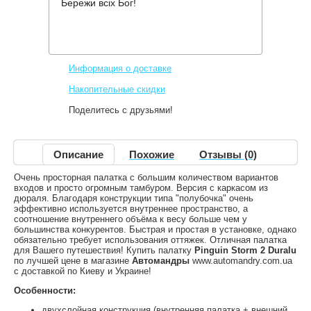
Бережи всіх Бог!
Производитель:
Pinguin
Код товара:
Storm 2 Duralu
6,699 грн.
Нет в наличии
,
Информация о доставке
Накопительные скидки
Поделитесь с друзьями!
Описание
Похожие
Отзывы (0)
Очень просторная палатка с большим количеством вариантов
входов и просто огромным тамбуром. Версия с каркасом из
дюраля. Благодаря конструкции типа "полубочка" очень
эффективно используется внутреннее пространство, а
соотношение внутреннего объёма к весу больше чем у
большинства конкурентов. Быстрая и простая в установке, однако
обязательно требует использования оттяжек. Отличная палатка
для Вашего путешествия! Купить палатку
Pinguin Storm 2 Duralu
по лучшей цене в магазине
Автомандры
www.automandry.com.ua
с доставкой по Киеву и Украине!
Особенности:
двухслойная конструкция (внутренняя палатка + внешний