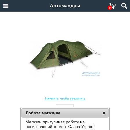
Автомандры
0
Нажмите, чтобы увеличить
Робота магазина
Магазин призупиняє роботу на
ПАЛАТКА PINGUIN STORM 2 DURALU
невизначений термін. Слава Україні!