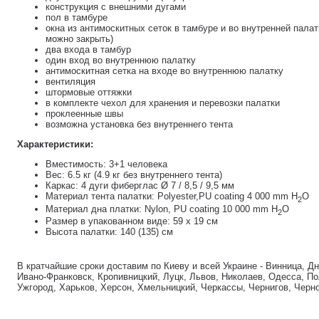
конструкция с внешними дугами
пол в тамбуре
окна из антимоскитных сеток в тамбуре и во внутренней палат
можно закрыть)
два входа в тамбур
один вход во внутреннюю палатку
антимоскитная сетка на входе во внутреннюю палатку
вентиляция
штормовые оттяжки
в комплекте чехол для хранения и перевозки палатки
проклеенные швы
возможна установка без внутреннего тента
Характеристики:
Вместимость: 3+1 человека
Вес: 6.5 кг (4.9 кг без внутреннего тента)
Каркас: 4 дуги фиберглас Ø 7 / 8,5 / 9,5 мм
Материал тента палатки: Polyester,PU coating 4 000 mm H
O
2
Материал дна платки: Nylon, PU coating 10 000 mm H
O
2
Размер в упакованном виде: 59 x 19 см
Высота палатки: 140 (135) см
В кратчайшие сроки доставим по Киеву и всей Украине - Винница, Д
Ивано-Франковск, Кропивницкий, Луцк, Львов, Николаев, Одесса, По
Ужгород, Харьков, Херсон, Хмельницкий, Черкассы, Чернигов, Черн