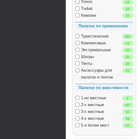
Trimm
34
Turbat
16
Кемпинг
10
Палатки по применению
Туристические
182
Кемпинговые
54
Экстремальные
45
Шатры
20
Тенты
28
Аксессуары для
25
палаток и тентов
Палатки по вместимости
1-но местные
2
2-х местные
107
3-х местные
92
4-х местные
58
5 и более мест
25