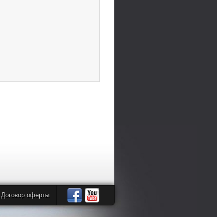
Договор оферты
Автомандры
Автомандры
в
в