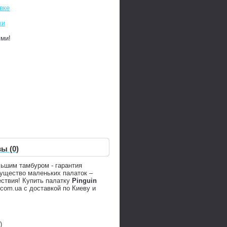
вке
ки
ями!
ы (0)
льшим тамбуром - гарантия
мущество маленьких палаток –
ествия! Купить палатку
Pinguin
com.ua с доставкой по Киеву и
)