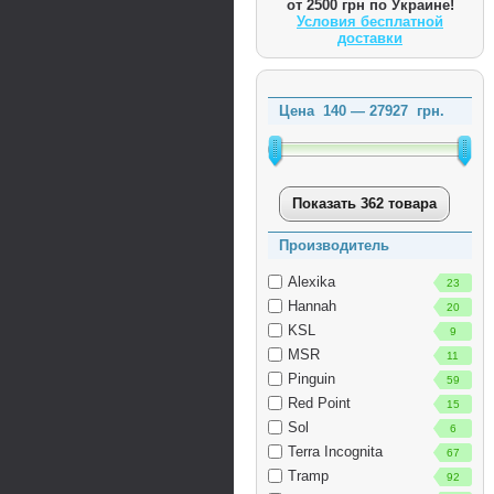
от 2500 грн по Украине!
Условия бесплатной
доставки
Цена
140
—
27927
грн.
Показать 362 товара
Производитель
Alexika
23
Hannah
20
KSL
9
MSR
11
Pinguin
59
Red Point
15
Sol
6
Terra Incognita
67
Tramp
92