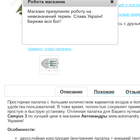
Робота магазина
Информация о доста
Магазин призупиняє роботу на
Накопительные скид
невизначений термін. Слава Україні!
Бережи всіх Бог!
Поделитесь с друзь
Нажмите, чтобы увеличить
Описание
Похожие
Отзыв
Просторная палатка с большим количеством вариантов входов и бо
удобства пользователей. В тоже время, полностью сохраняет преи
простую и быструю установку. Отличная палатка для Вашего путеш
Campus 3
по лучшей цене в магазине
Автомандры
www.automandry.
Украине!
Особенности:
двухслойная конструкция (внутренняя палатка + внешний тент