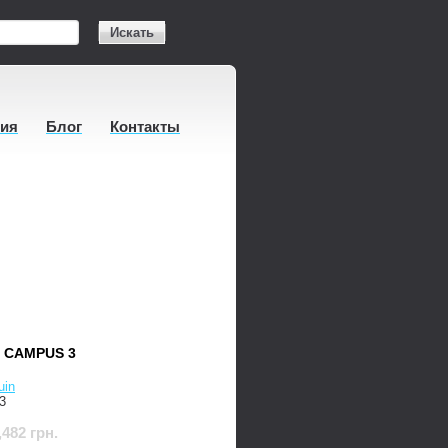
Искать
тия
Блог
Контакты
 CAMPUS 3
uin
3
,482 грн.