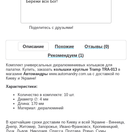
277 грн.
Нет в наличии
,
Бережи всіх Бог!
Информация о доставке
Накопительные скидки
Поделитесь с друзьями!
Описание
Похожие
Отзывы (0)
Рекомендуем (1)
Комплект универсальных дюралюминиевых колышков для
палатки. Купить, заказать
колышки круглые Tramp TRA-013
в
магазине
Автомандры
www.automandry.com.ua с доставкой по
Киеву и Украине!
Характеристики:
Количество в комплекте: 10 шт.
Диаметр ∅: 4 мм
Длина: 170 мм
Материал: дюралюминий
В кратчайшие сроки доставим по Киеву и всей Украине - Винница,
Днепр, Житомир, Запорожье, Ивано-Франковск, Кропивницкий,
Луцк, Львов, Николаев, Одесса, Полтава, Ровно, Сумы,