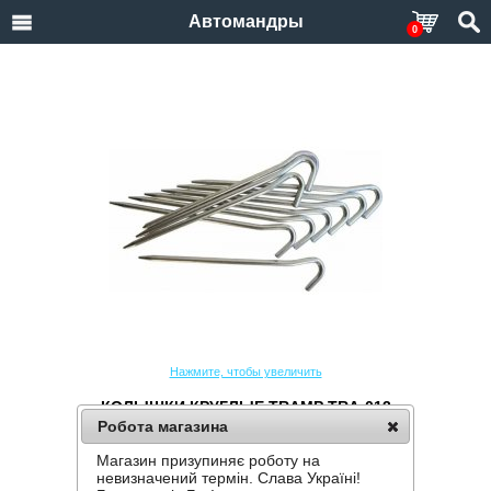
Автомандры
0
Нажмите, чтобы увеличить
КОЛЫШКИ КРУГЛЫЕ TRAMP TRA-013
Робота магазина
Производитель:
Tramp
Код товара:
TRA-013
Магазин призупиняє роботу на
невизначений термін. Слава Україні!