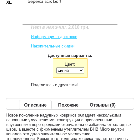
Бережи всіх Бог!
XL
Производитель:
Pinguin
Код товара:
Skyline XL
2,610 грн.
Нет в наличии
,
Информация о доставке
Накопительные скидки
Доступные варианты:
Цвет:
Поделитесь с друзьями!
Описание
Похожие
Отзывы (0)
Новое поколение надувных ковриков обладает несколькими
основными улучшениями: конструкция с приваренными
внутренними перегородками окончательно избавила от холодных
швов, а вместе с фирменным утеплителем BHB Micro внутри
каналов это дало значительное увеличение
теплоизоляции. Кроме того, толщина коврика делает сон очень