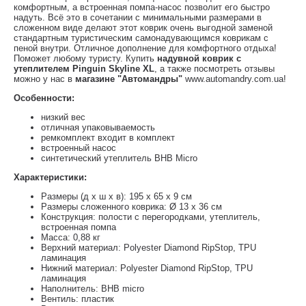
комфортным, а встроенная помпа-насос позволит его быстро
надуть. Всё это в сочетании с минимальными размерами в
сложенном виде делают этот коврик очень выгодной заменой
стандартным туристическим самонадувающимся коврикам с
пеной внутри. Отличное дополнение для комфортного отдыха!
Поможет любому туристу. Купить
надувной коврик с
утеплителем Pinguin Skyline XL
, а также посмотреть отзывы
можно у нас в
магазине "Автомандры"
www.automandry.com.ua!
Особенности:
низкий вес
отличная упаковываемость
ремкомплект входит в комплект
встроенный насос
синтетический утеплитель BHB Micro
Характеристики:
Размеры (д x ш x в): 195 x 65 x 9 см
Размеры сложенного коврика: Ø 13 x 36 см
Конструкция: полости c перегородками, утеплитель,
встроенная помпа
Масса: 0,88 кг
Верхний материал: Polyester Diamond RipStop, TPU
ламинация
Нижний материал: Polyester Diamond RipStop, TPU
ламинация
Наполнитель: BHB micro
Вентиль: пластик