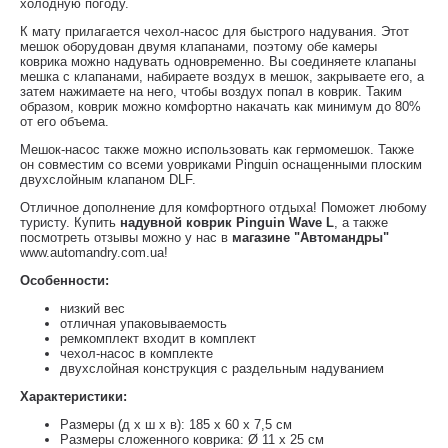
холодную погоду.
К мату прилагается чехол-насос для быстрого надувания. Этот
мешок оборудован двумя клапанами, поэтому обе камеры
коврика можно надувать одновременно. Вы соединяете клапаны
мешка с клапанами, набираете воздух в мешок, закрываете его, а
затем нажимаете на него, чтобы воздух попал в коврик. Таким
образом, коврик можно комфортно накачать как минимум до 80%
от его объема.
Мешок-насос также можно использовать как гермомешок. Также
он совместим со всеми уовриками Pinguin оснащенными плоским
двухслойным клапаном DLF.
Отличное дополнение для комфортного отдыха! Поможет любому
туристу. Купить
надувной коврик Pinguin Wave L
, а также
посмотреть отзывы можно у нас в
магазине "Автомандры"
www.automandry.com.ua!
Особенности:
низкий вес
отличная упаковываемость
ремкомплект входит в комплект
чехол-насос в комплекте
двухслойная конструкция с раздельным надуванием
Характеристики:
Размеры (д x ш x в): 185 х 60 х 7,5 см
Размеры сложенного коврика: Ø 11 x 25 см