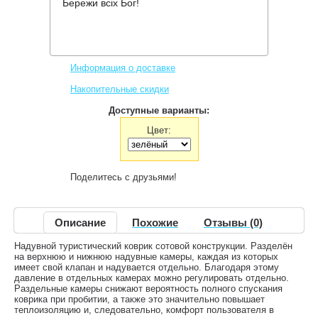
Бережи всіх Бог!
Производитель:
Pinguin
Код товара:
Wave L
2,117 грн.
Нет в наличии
,
Информация о доставке
Накопительные скидки
Доступные варианты:
Цвет:
Поделитесь с друзьями!
Описание
Похожие
Отзывы (0)
Надувной туристический коврик сотовой конструкции. Разделён
на верхнюю и нижнюю надувные камеры, каждая из которых
имеет свой клапан и надувается отдельно. Благодаря этому
давление в отдельных камерах можно регулировать отдельно.
Раздельные камеры снижают вероятность полного спускания
коврика при пробитии, а также это значительно повышает
теплоизоляцию и, следовательно, комфорт пользователя в