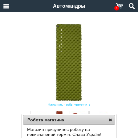
Автомандры
0
Нажмите, чтобы увеличить
Робота магазина
Магазин призупиняє роботу на
НАДУВНОЙ КОВРИК PINGUIN WAVE L
невизначений термін. Слава Україні!