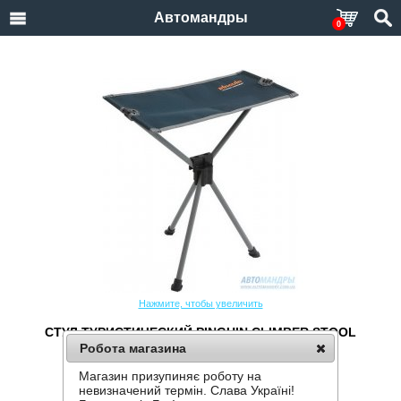
Автомандры
0
Нажмите, чтобы увеличить
СТУЛ ТУРИСТИЧЕСКИЙ PINGUIN CLIMBER STOOL
Робота магазина
Производитель:
Pinguin
Код товара:
Climber Stool
Магазин призупиняє роботу на
невизначений термін. Слава Україні!