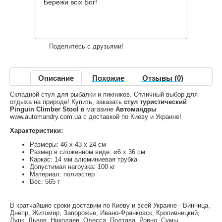
522 грн.
Нет в наличии
,
Бережи всіх Бог!
Информация о доставке
Накопительные скидки
Поделитесь с друзьями!
Описание
Похожие
Отзывы (0)
Складной стул для рыбалки и пикников. Отличный выбор для
отдыха на природе! Купить, заказать
стул туристический
Pinguin Climber Stool
в магазине
Автомандры
www.automandry.com.ua с доставкой по Киеву и Украине!
Характеристики:
Размеры: 46 x 43 x 24 см
Размер в сложенном виде: ⌀6 x 36 см
Каркас: 14 мм алюминиевая трубка
Допустимая нагрузка: 100 кг
Материал: полиэстер
Вес: 565 г
В кратчайшие сроки доставим по Киеву и всей Украине - Винница,
Днепр, Житомир, Запорожье, Ивано-Франковск, Кропивницкий,
Луцк, Львов, Николаев, Одесса, Полтава, Ровно, Сумы,