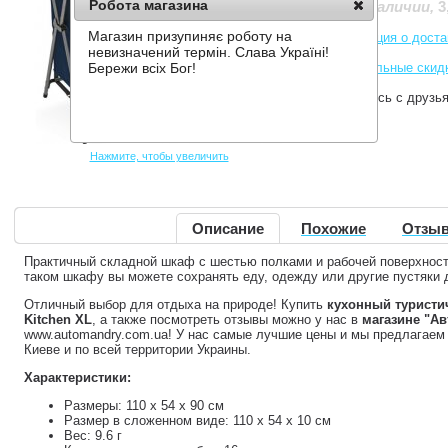
Робота магазина
3
Нет в наличии
,
Магазин призупиняє роботу на
Информация о доста
невизначений термін. Слава Україні!
Накопительные скид
Бережи всіх Бог!
Поделитесь с друзь
Нажмите, чтобы увеличить
Описание
Похожие
Отзыв
Практичный складной шкаф с шестью полками и рабочей поверхност
таком шкафу вы можете сохранять еду, одежду или другие пустяки 
Отличный выбор для отдыха на природе! Купить
кухонный туристи
Kitchen XL
, а также посмотреть отзывы можно у нас в
магазине "А
www.automandry.com.ua! У нас самые лучшие цены и мы предлагаем 
Киеве и по всей территории Украины.
Характеристики:
Размеры: 110 х 54 х 90 см
Размер в сложенном виде: 110 х 54 х 10 см
Вес: 9.6 г