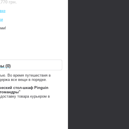
,770 грн.
вке
ки
ями!
ы (0)
ью. Во время путешествия в
держа все вещи в порядке.
ческий стол-шкаф Pinguin
втомандры"
доставку товара курьером в