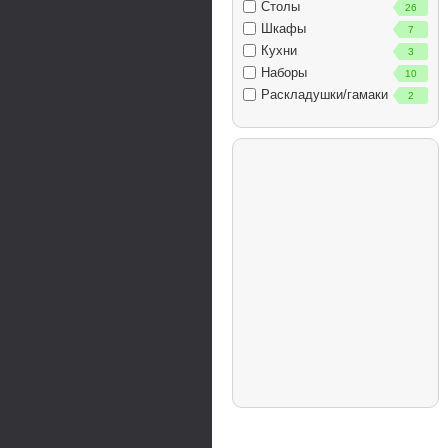
Столы
26
Шкафы
7
Кухни
3
Наборы
10
Раскладушки/гамаки
2