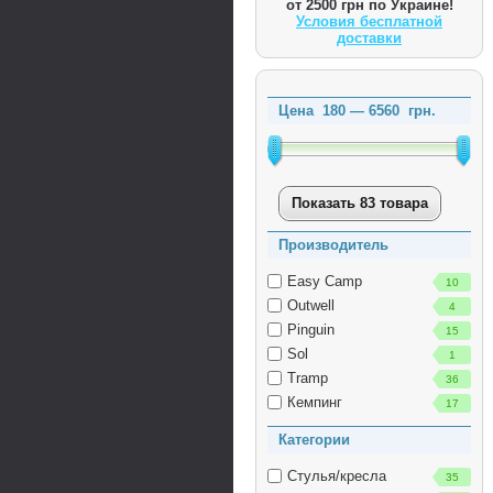
от 2500 грн по Украине!
Условия бесплатной
доставки
Цена
180
—
6560
грн.
Показать 83 товара
Производитель
Easy Camp
10
Outwell
4
Pinguin
15
Sol
1
Tramp
36
Кемпинг
17
Категории
Стулья/кресла
35