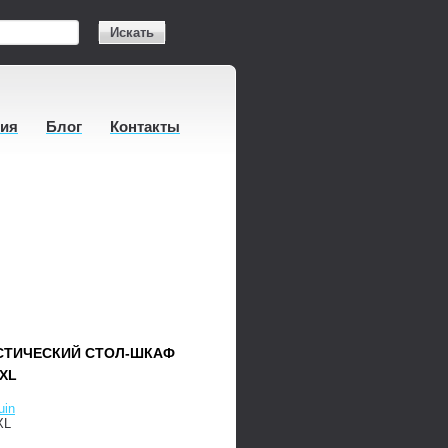
Искать
тия
Блог
Контакты
СТИЧЕСКИЙ СТОЛ-ШКАФ
 XL
uin
XL