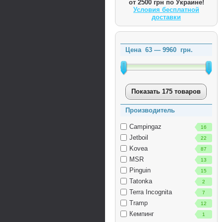
от 2500 грн по Украине!
Условия бесплатной
доставки
Цена
63
—
9960
грн.
Показать 175 товаров
Производитель
Campingaz
16
Jetboil
22
Kovea
87
MSR
13
Pinguin
15
Tatonka
2
Terra Incognita
7
Tramp
12
Кемпинг
1