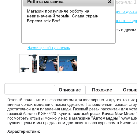
Робота магазина
1
Нет в наличии
,
Магазин призупиняє роботу на
Информация о доста
невизначений термін. Слава Україні!
Накопительные скид
Бережи всіх Бог!
Поделитесь с друзь
Нажмите, чтобы увеличить
Описание
Похожие
Отзыв
Газовый паяльник с пьезоподжигом для ювелирных и других тонких 
миниатюрных моделей с пьезоподжигом. Направленная газовая струя
достаточной для плавления меди. Газовый резак рассчитан для уста
газовый баллон KGF-0220. Купить
газовый резак Kovea New Micro 
посмотреть отзывы можно у нас в
магазине "Автомандры"
www.auto
лучшие цены и мы предлагаем доставку товара курьером в Киеве и п
Характеристики: