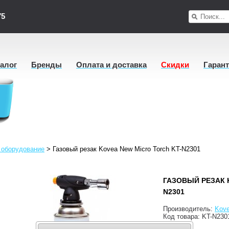
75
талог
Бренды
Оплата и доставка
Скидки
Гаран
 оборудование
>
Газовый резак Kovea New Micro Torch KT-N2301
ГАЗОВЫЙ РЕЗАК 
N2301
Производитель:
Kov
Код товара:
KT-N230