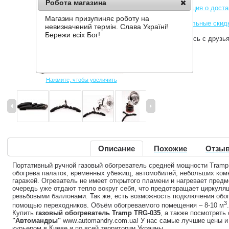
Робота магазина
Информация о доста
Магазин призупиняє роботу на
Накопительные скид
невизначений термін. Слава Україні!
Бережи всіх Бог!
Поделитесь с друзь
Нажмите, чтобы увеличить
Описание
Похожие
Отзыв
Портативный ручной газовый обогреватель средней мощности Tramp
обогрева палаток, временных убежищ, автомобилей, небольших комн
гаражей. Огреватель не имеет открытого пламени и нагревает предм
очередь уже отдают тепло вокруг себя, что предотвращает циркуля
резьбовыми баллонами. Так же, есть возможность подключения обог
3
помощью переходников. Объём обогреваемого помещения – 8-10 м
Купить
газовый обогреватель Tramp TRG-035
, а также посмотреть
"Автомандры"
www.automandry.com.ua! У нас самые лучшие цены и
курьером в Киеве и по всей территории Украины.