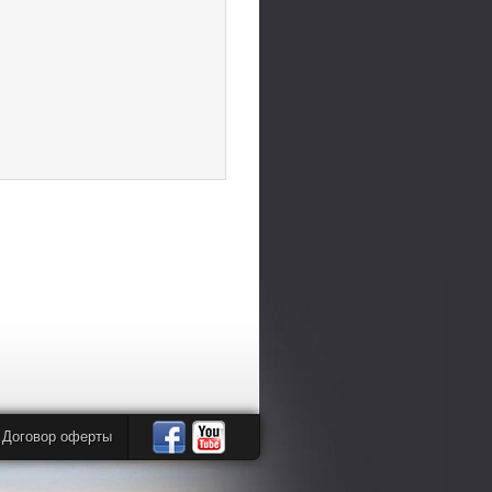
Договор оферты
Автомандры
Автомандры
в
в