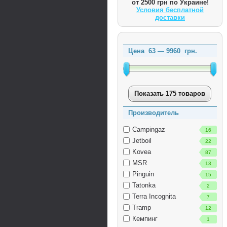
от 2500 грн по Украине!
Условия бесплатной
доставки
Цена
63
—
9960
грн.
Показать 175 товаров
Производитель
Campingaz
16
Jetboil
22
Kovea
87
MSR
13
Pinguin
15
Tatonka
2
Terra Incognita
7
Tramp
12
Кемпинг
1