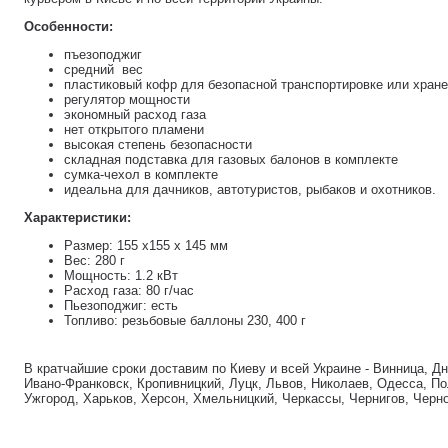
Особенности:
пъезоподжиг
средний вес
пластиковый кофр для безопасной транспортировке или хран
регулятор мощности
экономный расход газа
нет открытого пламени
высокая степень безопасности
складная подставка для газовых балонов в комплекте
сумка-чехол в комплекте
идеальна для дачников, автотуристов, рыбаков и охотников.
Характеристики:
Размер: 155 х155 х 145 мм
Вес: 280 г
Мощность: 1.2 кВт
Расход газа: 80 г/час
Пьезоподжиг: есть
Топливо: резьбовые баллоны 230, 400 г
В кратчайшие сроки доставим по Киеву и всей Украине - Винница, Д
Ивано-Франковск, Кропивницкий, Луцк, Львов, Николаев, Одесса, По
Ужгород, Харьков, Херсон, Хмельницкий, Черкассы, Чернигов, Черн