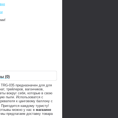
вке
ки
ями!
ы (0)
 TRG-035 предназначен для для
ат, трейлеров, вагончиков,
еты вокруг себя, которые в свою
цию пыли. Использоватся с
ревателя к цанговому баллону с
. Пригодится каждому туристу!
 отзывы можно у нас в
магазине
 мы предлагаем доставку товара