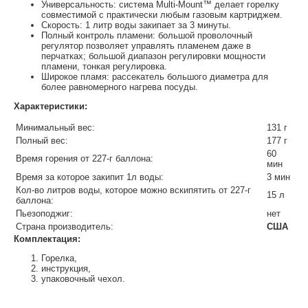
Универсальность: система Multi-Моunt™ делает горелку
совместимой с практически любым газовым картриджем.
Скорость: 1 литр воды закипает за 3 минуты.
Полный контроль пламени: большой проволочный
регулятор позволяет управлять пламенем даже в
перчатках; большой диапазон регулировки мощности
пламени, тонкая регулировка.
Широкое пламя: рассекатель большого диаметра для
более равномерного нагрева посуды.
Характеристики:
Минимальный вес:
131 г
Полный вес:
177 г
60
Время горения от 227-г баллона:
мин
Время за которое закипит 1л воды:
3 мин
Кол-во литров воды, которое можно вскипятить от 227-г
15 л
баллона:
Пьезоподжиг:
нет
Страна производитель:
США
Комплектация:
Горелка,
инструкция,
упаковочный чехол.