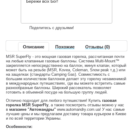
2,574 грн.
Снят с производства
,
Бережи всіх Бог!
Информация о доставке
Накопительные скидки
Поделитесь с друзьями!
Описание
Похожие
Отзывы (0)
MSR SuperFly - это мощная газовая горелка, рассчитанная почти
на любые клапанные газовые баллоны. Система Multi-Моunt™
закрепляется непосредственно на баллон, минуя клапан, который
может быть на резьбе (MSR, Kovea, Coleman, Snow peak т.д.) или
на защелках (стандарты Camping Gas). Совместимость с
большим количеством баллонов делает эту горелку незаменимой
в международных путешествиях, где вы можете встретить самые
разнообразные баллоны. Широкий рассекатель позволяет
готовить в объемной посуде на большую группу людей.
Отлично подходит для любого путешествия! Купить
газовая
горелка MSR SuperFly
, а также посмотреть отзывы можно у нас
в
магазине "Автомандры"
www.automandry.com.ua! У нас самые
лучшие цены и мы предлагаем доставку товара курьером в Киеве
и по всей территории Украины.
Особенности: