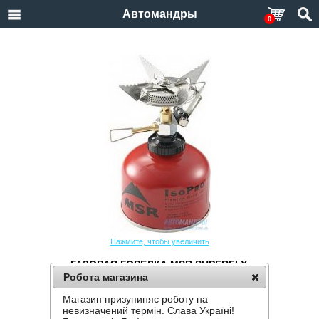
Автомандры
0
Нажмите, чтобы увеличить
ГАЗОВАЯ ГОРЕЛКА MSR SUPERFLY
Робота магазина
Производитель:
MSR
Код товара:
SuperFly
Магазин призупиняє роботу на
невизначений термін. Слава Україні!