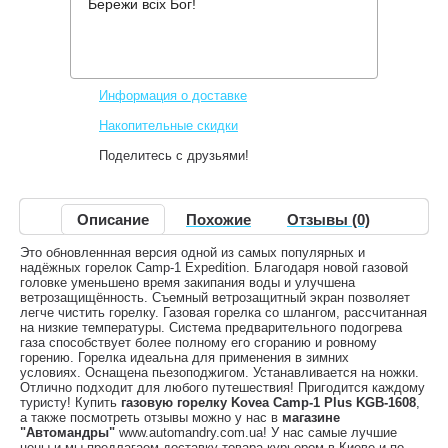
Бережи всіх Бог!
Производитель:
Kovea
Код товара:
KB-1608
2,780 грн.
Нет в наличии
,
Информация о доставке
Накопительные скидки
Поделитесь с друзьями!
Описание
Похожие
Отзывы (0)
Это обновленнная версия одной из самых популярных и
надёжных горелок Camp-1 Expedition. Благодаря новой газовой
головке уменьшено время закипания воды и улучшена
ветрозащищённость. Съемный ветрозащитный экран позволяет
легче чистить горелку. Газовая горелка со шлангом, рассчитанная
на низкие температуры. Система предварительного подогрева
газа способствует более полному его сгоранию и ровному
горению. Горелка идеальна для применения в зимних
условиях. Оснащена пьезоподжигом. Устанавливается на ножки.
Отлично подходит для любого путешествия! Пригодится каждому
туристу! Купить
газовую горелку Kovea Camp-1 Plus KGB-1608
,
а также посмотреть отзывы можно у нас в
магазине
"Автомандры"
www.automandry.com.ua! У нас самые лучшие
цены и мы предлагаем доставку товара курьером в Киеве и по