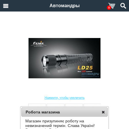
Автомандры
0
Нажмите, чтобы увеличить
Робота магазина
Магазин призупиняє роботу на
ФОНАРЬ FENIX LD25 R4
невизначений термін. Слава Україні!