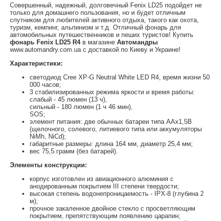
Совершенный, надежный, долговечный Fenix LD25 подойдет не
только для домашнего пользования, но и будет отличным
спутником для любителей активного отдыха, такого как охота,
туризм, кемпинг, альпинизм и т.д. Отличный фонарь для
автомобильных путешественников и пеших туристов! Купить
фонарь Fenix LD25 R4
в магазине
Автомандры
www.automandry.com.ua с доставкой по Киеву и Украине!
Характеристики:
светодиод Cree XP-G Neutral White LED R4, время жизни 50
000 часов;
3 стабилизированных режима яркости и время работы:
слабый - 45 люмен (13 ч),
сильный - 180 люмен (1 ч 46 мин),
SOS;
элемент питания: две обычных батареи типа ААх1,5В
(щелочного, солевого, литиевого типа или аккумуляторы
NiMh, NiCd);
габаритные размеры: длина 164 мм, диаметр 25,4 мм;
вес 75,5 грамм (без батарей).
Элементы конструкции:
корпус изготовлен из авиационного алюминия с
анодированным покрытием III степени твердости;
высокая степень водонепроницаемость - IPX-8 (глубина 2
м);
прочное закаленное двойное стекло с просветляющим
покрытием, препятствующим появлению царапин;