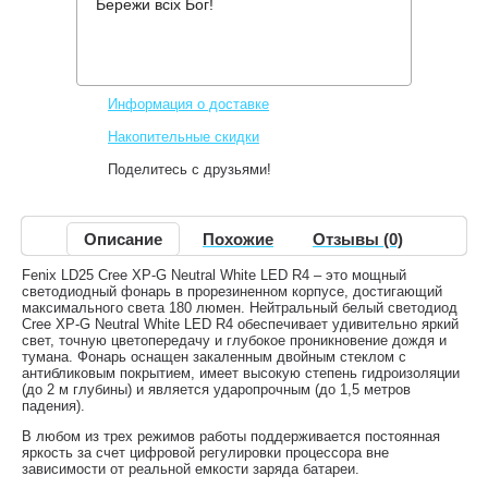
Бережи всіх Бог!
Производитель:
Fenix
Код товара:
LD25 R4
819 грн.
Снят с производства
,
Информация о доставке
Накопительные скидки
Поделитесь с друзьями!
Описание
Похожие
Отзывы (0)
Fenix LD25 Cree XP-G Neutral White LED R4 – это мощный
светодиодный фонарь в прорезиненном корпусе, достигающий
максимального света 180 люмен. Нейтральный белый светодиод
Cree XP-G Neutral White LED R4 обеспечивает удивительно яркий
свет, точную цветопередачу и глубокое проникновение дождя и
тумана. Фонарь оснащен закаленным двойным стеклом с
антибликовым покрытием, имеет высокую степень гидроизоляции
(до 2 м глубины) и является ударопрочным (до 1,5 метров
падения).
В любом из трех режимов работы поддерживается постоянная
яркость за счет цифровой регулировки процессора вне
зависимости от реальной емкости заряда батареи.