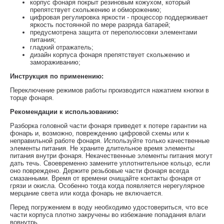
корпус фонаря покрыт резиновым кожухом, который
препятствует скольжению и обморожению;
цифровая регулировка яркости - процессор поддерживает
яркость постоянной по мере разряда батарей;
предусмотрена защита от переполюсовки элементами
питания;
гладкий отражатель;
дизайн корпуса фонаря препятствует скольжению и
замораживанию;
Инструкция по применению:
Переключение режимов работы производится нажатием кнопки в
торце фонаря.
Рекомендации к использованию:
Разборка головной части фонаря приведет к потере гарантии на
фонарь и, возможно, повреждению цифровой схемы или к
неправильной работе фонаря. Используйте только качественные
элементы питания. Не храните длительное время элементы
питания внутри фонаря. Некачественные элементы питания могут
дать течь. Своевременно замените уплотнительное кольцо, если
оно повреждено. Держите резьбовые части фонаря всегда
смазанными. Время от времени очищайте контакты фонаря от
грязи и окисла. Особенно тогда когда появляется нерегулярное
мерцание света или когда фонарь не включается.
Перед погружением в воду необходимо удостовериться, что все
части корпуса плотно закручены во избежание попадания влаги
вовнутрь.