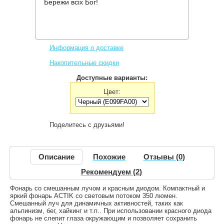
Бережи всіх Бог!
Производитель:
Petzl
Код товара:
E099FA0
1,456 грн.
Нет в наличии
,
Информация о доставке
Накопительные скидки
Доступные варианты:
Цвет:
Поделитесь с друзьями!
Описание
Похожие
Отзывы (0)
Рекомендуем (2)
Фонарь со смешанным лучом и красным диодом. Компактный и
яркий фонарь ACTIK со световым потоком 350 люмен.
Смешанный луч для динамичных активностей, таких как
альпинизм, бег, хайкинг и т.п.. При использовании красного диода
фонарь не слепит глаза окружающим и позволяет сохранить