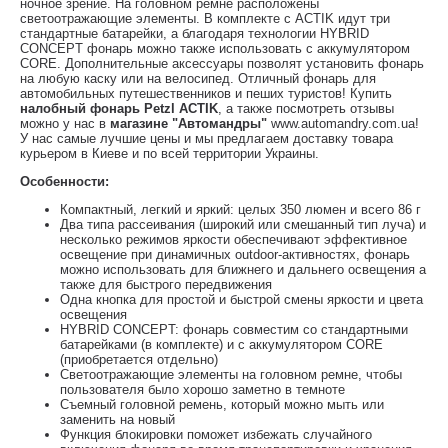
ночное зрение. На головном ремне расположены
светоотражающие элементы. В комплекте с ACTIK идут три
стандартные батарейки, а благодаря технологии HYBRID
CONCEPT фонарь можно также использовать с аккумулятором
CORE. Дополнительные аксессуары позволят установить фонарь
на любую каску или на велосипед. Отличный фонарь для
автомобильных путешественников и пеших туристов! Купить
налобный фонарь Petzl ACTIK
, а также посмотреть отзывы
можно у нас в
магазине "Автомандры"
www.automandry.com.ua!
У нас самые лучшие цены и мы предлагаем доставку товара
курьером в Киеве и по всей территории Украины.
Особенности:
Компактный, легкий и яркий: целых 350 люмен и всего 86 г
Два типа рассеивания (широкий или смешанный тип луча) и
несколько режимов яркости обеспечивают эффективное
освещение при динамичных outdoor-активностях, фонарь
можно использовать для ближнего и дальнего освещения а
также для быстрого передвижения
Одна кнопка для простой и быстрой смены яркости и цвета
освещения
HYBRID CONCEPT: фонарь совместим со стандартными
батарейками (в комплекте) и с аккумулятором CORE
(приобретается отдельно)
Светоотражающие элементы на головном ремне, чтобы
пользователя было хорошо заметно в темноте
Съемный головной ремень, который можно мыть или
заменить на новый
Функция блокировки поможет избежать случайного