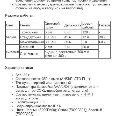
включения фонаря во время транспортировки и хранения
Совместим с аксессуарами, которые позволяют установить
фонарь на любую каску или на велосипед
Режимы работы:
Световой
Время
Свет
Режим
Дальность
Резерв
поток
работы
Экономный
6 лм
8 м
120 ч
-
белый
Стандартный
100 лм
45 м
12 ч
30 ч
Максимальный
350 лм
80 м
2 ч
60 ч
Ближний
2 лм
5 м
60 ч
красный
-
видим с расстояния 700 м в
Стробоскоп
течение 400 ч
Характеристики:
Вес: 86 г.
Световой поток: 350 люмен (ANSI/PLATO FL 1)
Тип луча: широкий или смешанный
Питание: три батарейки AAA/LR03 (в комплекте) или
аккумулятор CORE (приобретается отдельно)
Совместимость: щелочные, литиевые или Ni-MH
аккумуляторы
Сертификация: CE
Водонепроницаемость: IPX4
Цвет: Черный (E099FA00); Синий (E099FA01); Зеленый
(E099FA02).