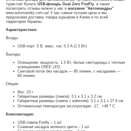
туристов! Купить
USB-фонарь Goal Zero FireFly
, а также
посмотреть отзывы можно у нас в
магазине "Автомандры"
www.automandry.com.ua! У нас самые лучшие цены и мы
предлагаем доставку товара курьером в Киеве и по всей
территории Украины.
Характеристики:
Входы:
USB-порт: 5 В, макс. ток: 0.3 A (1.5 Вт)
Выходы:
Освещение: мощность: 1.5 Вт, белые светодиоды с теплым
освещением CREE LED.
Световой поток без насадок — 80 люмен, с насадками —
60 люмен.
Общие:
Вес: 23 г
Габаритные размеры (лампа): 3.1 х 3.1 х 3.2 см
Габаритные размеры (лампа с кабелем): 3.1 х 3.1 х 27.9 см
o
Оптимальная температура эксплуатации: -17...+48
C
Комплектация:
USB-лампа Firefly – 1 шт.
Съемная насадка зеленого цвета – 1 шт.