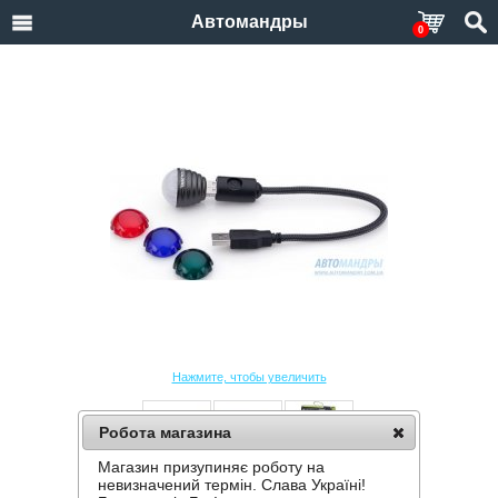
Автомандры
0
Нажмите, чтобы увеличить
Робота магазина
Магазин призупиняє роботу на
USB-ФОНАРЬ GOAL ZERO FIREFLY
невизначений термін. Слава Україні!