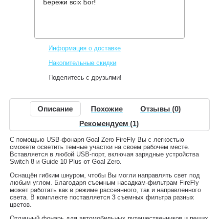
Бережи всіх Бог!
Производитель:
Goal Zero
Код товара:
FireFly
610 грн.
Нет в наличии
,
Информация о доставке
Накопительные скидки
Поделитесь с друзьями!
Описание
Похожие
Отзывы (0)
Рекомендуем (1)
С помощью USB-фонаря Goal Zero FireFly Вы с легкостью
сможете осветить темные участки на своем рабочем месте.
Вставляется в любой USB-порт, включая зарядные устройства
Switch 8 и Guide 10 Plus от Goal Zero.
Оснащён гибким шнуром, чтобы Вы могли направлять свет под
любым углом. Благодаря съемным насадкам-фильтрам FireFly
может работать как в режиме рассеянного, так и направленного
света. В комплекте поставляется 3 съемных фильтра разных
цветов.
Отличный фонарь для автомобильных путешественников и пеших