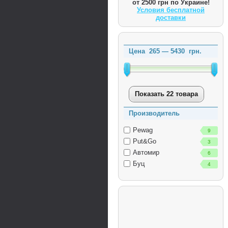
от 2500 грн по Украине!
Условия бесплатной
доставки
Цена
265
—
5430
грн.
Показать 22 товара
Производитель
Pewag
9
Put&Go
3
Автомир
6
Буц
4