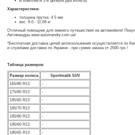
В комплекте 2-е цепи(на два колеса)
Характеристики:
толщина прутка: 4.5 мм
вес: 8.0 - 11.08 кг
Отличный помощник для зимнего путешествия на автомобиле! Покуп
Автомандры www.automandry.com.ua!
*Бесплатная доставка цепей антискольжения осуществляется по Киев
и службами доставки по Украине - при сумме заказа от 2500 грн.!
Таблица размеров
Размер колеса
Sportmatik SUV
165/80 R13
-
175/80 R13
-
185/65 R13
-
185/70 R13
-
185/80 R13
-
195/60 R13
-
195/65 R13
-