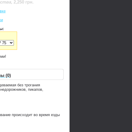
2,250 грн.
дства
,
вке
ки
ы:
ями!
ы (0)
деваемая без трогания
недорожников, пикапов,
ивание происходит во время езды