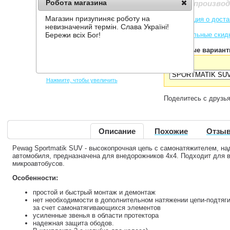
Робота магазина
Снят с произво
Магазин призупиняє роботу на
Информация о доста
невизначений термін. Слава Україні!
Накопительные скид
Бережи всіх Бог!
Доступные вариант
Размер:
Нажмите, чтобы увеличить
Поделитесь с друзь
Описание
Похожие
Отзыв
Pewag Sportmatik SUV - высокопрочная цепь с самонатяжителем, на
автомобиля, предназначена для внедорожников 4х4. Подходит для в
микроавтобусов.
Особенности:
простой и быстрый монтаж и демонтаж
нет необходимости в дополнительном натяжении цепи-подтяг
за счет самонатягивающихся элементов
усиленные звенья в области протектора
надежная защита ободов.