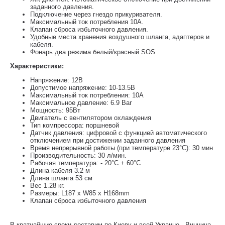
заданного давления.
Подключение через гнездо прикуривателя.
Максимальный ток потребления 10А.
Клапан сброса избыточного давления.
Удобные места хранения воздушного шланга, адаптеров и
кабеля.
Фонарь два режима белый/красный SOS
Характеристики:
Напряжение: 12В
Допустимое напряжение: 10-13.5В
Максимальный ток потребления: 10А
Максимальное давление: 6.9 Bar
Мощность: 95Вт
Двигатель с вентилятором охлаждения
Тип компрессора: поршневой
Датчик давления: цифровой с функцией автоматического
отключением при достижении заданного давления
Время непрерывной работы (при температуре 23°С): 30 мин
Производительность: 30 л/мин.
Рабочая температура: - 20°С + 60°С
Длина кабеля 3.2 м
Длина шланга 53 см
Вес 1.28 кг.
Размеры: L187 x W85 x H168mm
Клапан сброса избыточного давления
В кратчайшие сроки доставим по Киеву и всей Украине - Винница,