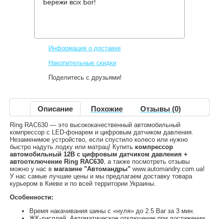
Бережи всіх Бог!
Производитель:
RING Automotive
Код товара:
RAC630
1,321 грн.
Нет в наличии
,
Информация о доставке
Накопительные скидки
Поделитесь с друзьями!
Описание
Похожие
Отзывы (0)
Ring RAC630 — это высококачественный автомобильный
компрессор с LED-фонарем и цифровым датчиком давления.
Незаменимое устройство, если спустило колесо или нужно
быстро надуть лодку или матрац! Купить
компрессор
автомобильный 12В с цифровым датчиком давления +
автоотключение Ring RAC630
, а также посмотреть отзывы
можно у нас в
магазине "Автомандры"
www.automandry.com.ua!
У нас самые лучшие цены и мы предлагаем доставку товара
курьером в Киеве и по всей территории Украины.
Особенности:
Время накачивания шины с «нуля» до 2.5 Bar за 3 мин.
ЖК-дисплей. Автоматическое отключение при достижении